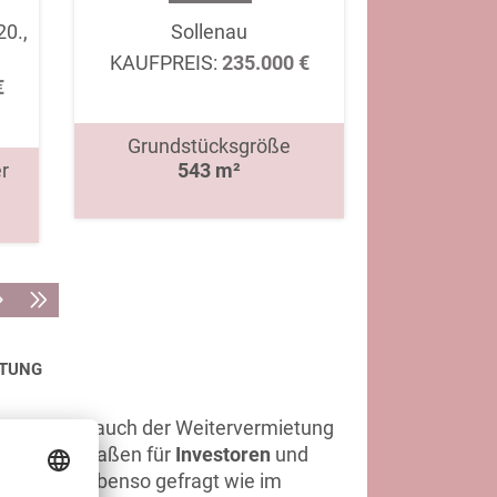
20.,
Sollenau
KAUFPREIS:
235.000 €
€
Grundstücksgröße
r
543 m²
ETUNG
utzung als auch der Weitervermietung
ße gleichermaßen für
Investoren
und
ressenten ebenso gefragt wie im