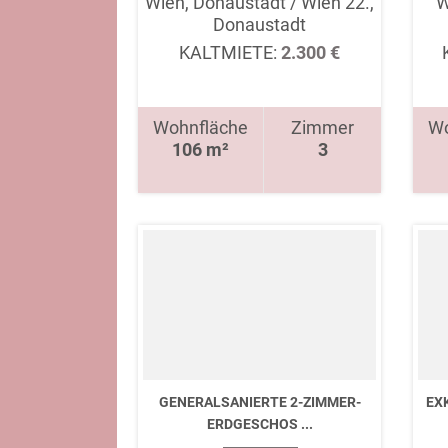
Wien, Donaustadt / Wien 22.,
W
Donaustadt
KALTMIETE:
2.300 €
Wohnfläche
Zimmer
Wo
106 m²
3
GENERALSANIERTE 2-ZIMMER-
EX
ERDGESCHOS ...