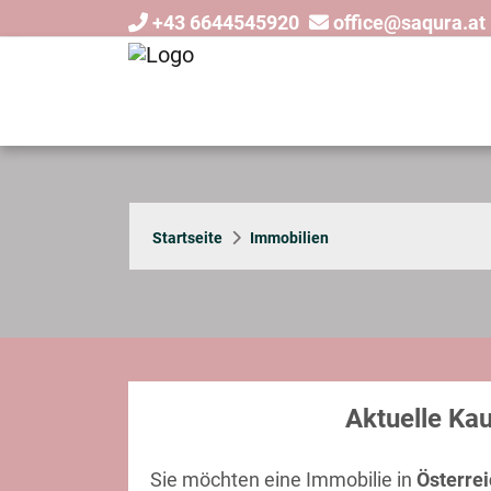
+43 6644545920
office@saqura.at
Startseite
Immobilien
Aktuelle Ka
Sie möchten eine Immobilie in
Österre