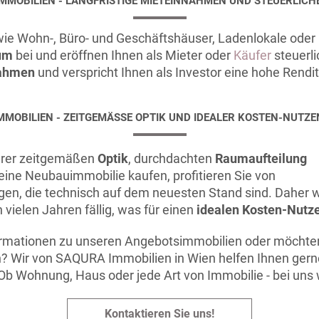
MMOBILIEN - LANGFRISTIGE MIETEINNAHMEN UND STEUERLICHE
e Wohn-, Büro- und Geschäftshäuser, Ladenlokale oder 
um
bei und eröffnen Ihnen als Mieter oder
Käufer
steuerli
nahmen
und verspricht Ihnen als Investor eine hohe Rendit
MOBILIEN - ZEITGEMÄSSE OPTIK UND IDEALER KOSTEN-NUTZE
hrer zeitgemäßen
Optik
, durchdachten
Raumaufteilung
eine Neubauimmobilie kaufen, profitieren Sie von
en, die technisch auf dem neuesten Stand sind. Daher 
elen Jahren fällig, was für einen
idealen Kosten-Nutz
ormationen zu unseren Angebotsimmobilien oder möchten
? Wir von SAQURA Immobilien in Wien helfen Ihnen ger
Ob Wohnung, Haus oder jede Art von Immobilie - bei uns 
Kontaktieren Sie uns!