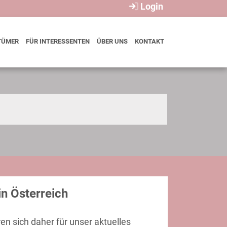
Login
TÜMER
FÜR INTERESSENTEN
ÜBER UNS
KONTAKT
n Österreich
ren sich daher für unser aktuelles