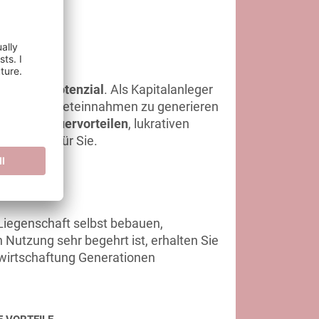
DITEN
igerungspotenzial
. Als Kapitalanleger
egelmäßige Mieteinnahmen zu generieren
iversen
Steuervorteilen
, lukrativen
sich also für Sie.
RHEIT
 Liegenschaft selbst bebauen,
 Nutzung sehr begehrt ist, erhalten Sie
Bewirtschaftung Generationen