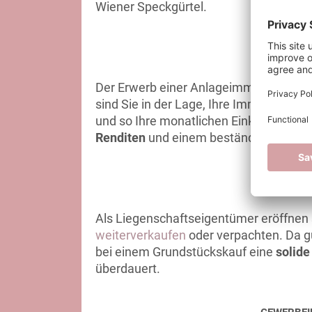
Wiener Speckgürtel.
ANLA
Der Erwerb einer Anlageimmobilie biet
sind Sie in der Lage, Ihre Immobilie 
und so Ihre monatlichen Einkünfte zu er
Renditen
und einem beständigen
Infla
LIEG
Als Liegenschaftseigentümer eröffnen s
weiterverkaufen
oder verpachten. Da g
bei einem Grundstückskauf eine
solide
überdauert.