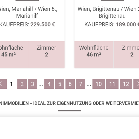
ien, Mariahilf / Wien 6.,
Wien, Brigittenau / Wien 
Mariahilf
Brigittenau
KAUFPREIS:
229.500 €
KAUFPREIS:
189.000 
hnfläche
Zimmer
Wohnfläche
Zimme
45 m²
2
46 m²
2
1
2
3
...
4
5
6
7
...
10
11
12
IMMOBILIEN - IDEAL ZUR EIGENNUTZUNG ODER WEITERVERMI
nshäuser oder Geschossbauten, können sowohl der Eigenn
vorbehalten sind, eignen sich je nach Art, Lage und Grö
sind im innerstädtischen Bereich bei Kauf- und Mietinte