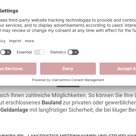
GEIMMOBILIEN - SOLIDE ALTERSVORSORGE UND LUKRATIVE REN
et eine
solide Altersvorsorge
und birgt ein
hohes Wertste
entweder selbst zu nutzen oder weiterzuvermieten, um r
höhen. Darüber hinaus profitieren Sie als Investor von d
tionsschutz
. Ein Haus oder eine Wohnung zu kaufen, lohnt 
ENSCHAFTEN - SOLIDE GELDANLAGE MIT LANGFRISTIGER SICHE
ich Ihnen zahlreiche Möglichkeiten. So können Sie Ihre
ut erschlossenes
Bauland
zur privaten oder gewerblichen
 Geldanlage
mit langfristiger Sicherheit, die bei kluger 