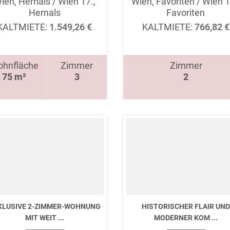
ien, Hernals / Wien 17.,
Wien, Favoriten / Wien 1
Hernals
Favoriten
KALTMIETE:
1.549,26 €
KALTMIETE:
766,82 €
hnfläche
Zimmer
Zimmer
75 m²
3
2
KLUSIVE 2-ZIMMER-WOHNUNG
HISTORISCHER FLAIR UND
MIT WEIT ...
MODERNER KOM ...