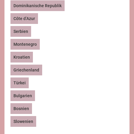
Dominikanische Republik
Côte d’Azur
Serbien
Montenegro
Kroatien
Griechenland
Türkei
Bulgarien
Bosnien
Slowenien