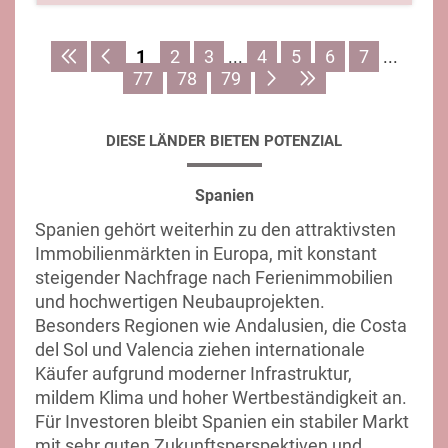
1
2
3
...
4
5
6
7
...
77
78
79
DIESE LÄNDER BIETEN POTENZIAL
Spanien
Spanien gehört weiterhin zu den attraktivsten
Immobilienmärkten in Europa, mit konstant
steigender Nachfrage nach Ferienimmobilien
und hochwertigen Neubauprojekten.
Besonders Regionen wie Andalusien, die Costa
del Sol und Valencia ziehen internationale
Käufer aufgrund moderner Infrastruktur,
mildem Klima und hoher Wertbeständigkeit an.
Für Investoren bleibt Spanien ein stabiler Markt
mit sehr guten Zukunftsperspektiven und