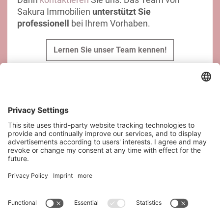
Sakura Immobilien
unterstützt Sie
professionell
bei Ihrem Vorhaben.
Lernen Sie unser Team kennen!
KONTAKT
SAQURA Immobilien GmbH
Riesgasse 3/14
1030 Wien
office@saqura.at
+43 6644545920
+43 667 7639102