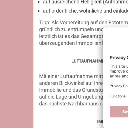
auf ausreichend Helligkeit (Aufnahme
auf ordentliche, wohnliche und einla
Tipp: Als Vorbereitung auf den Fototer
gründlich zu entrümpeln und für saube
letztlich ist es das Gesamtpaket, das
überzeugenden Immobilienfotos ebnet
LUFTAUFNAHMEN: EIN ANDE
Mit einer Luftaufnahme mittels einer D
anderen Blickwinkel auf Ihre Immobilie.
Immobilie und das Grundstück detailli
auf die Lage und Umgebung ziehen. Für v
das nächste Nachbarhaus entfernt ist.
IMMOBILIENVI