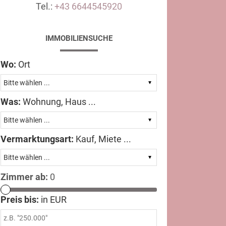
Tel.:
+43 6644545920
IMMOBILIENSUCHE
Wo:
Ort
Was:
Wohnung, Haus ...
Vermarktungsart:
Kauf, Miete ...
Zimmer ab:
0
Preis bis:
in EUR