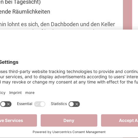
n bei Tageslicht)
dende Räumlichkeiten
min lohnt es sich, den Dachboden und den Keller
re Fenster und Fußböden zu sorgen – denn
 Ihnen und uns den Weg zu ausdrucksstarken und
.
RER BLICKWINKEL AUF DIE IMMOBILIE
rohne geben Sie Ihren Interessenten einen
 Aus der Vogelperspektive lässt sich die
ert sehen. Außerdem lassen sich Rückschlüsse
iele könnte es z. B. interessant sein, wie weit
DEOS FÜR MEHR DYNAMIK