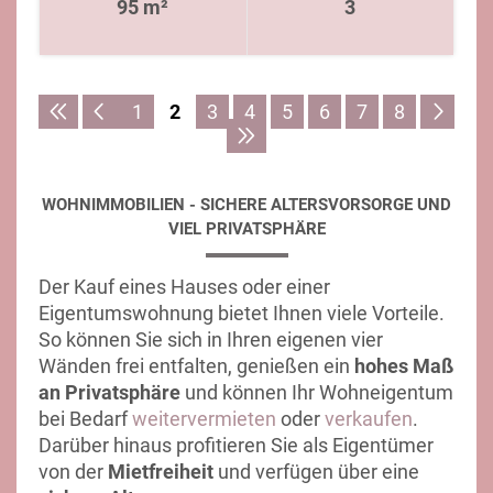
95 m²
3
1
2
3
4
5
6
7
8
WOHNIMMOBILIEN - SICHERE ALTERSVORSORGE UND
VIEL PRIVATSPHÄRE
Der Kauf eines Hauses oder einer
Eigentumswohnung bietet Ihnen viele Vorteile.
So können Sie sich in Ihren eigenen vier
Wänden frei entfalten, genießen ein
hohes Maß
an Privatsphäre
und können Ihr Wohneigentum
bei Bedarf
weitervermieten
oder
verkaufen
.
Darüber hinaus profitieren Sie als Eigentümer
von der
Mietfreiheit
und verfügen über eine