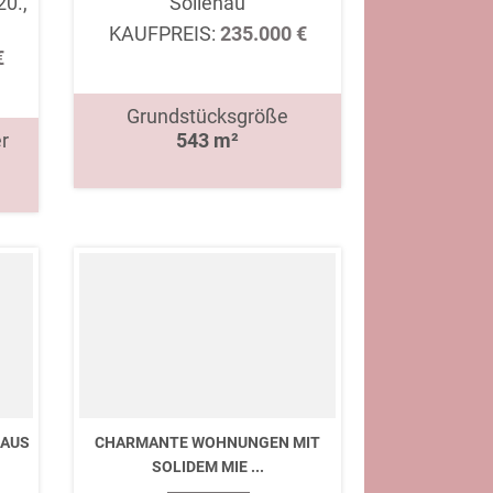
20.,
Sollenau
KAUFPREIS:
235.000 €
€
Grundstücksgröße
r
543 m²
HAUS
CHARMANTE WOHNUNGEN MIT
SOLIDEM MIE ...