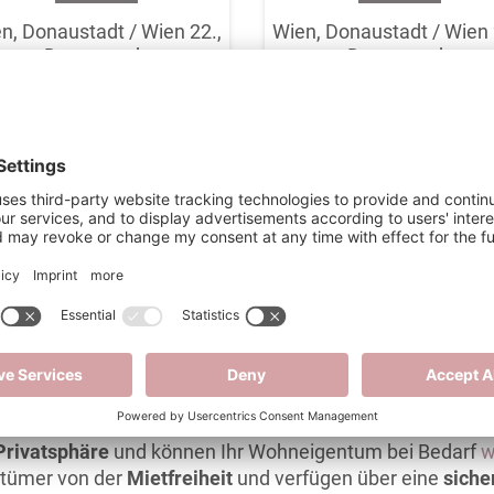
n, Donaustadt / Wien 22.,
Wien, Donaustadt / Wien 
Donaustadt
Donaustadt
KAUFPREIS:
629.000 €
KAUFPREIS:
599.000 
hnfläche
Zimmer
Wohnfläche
Zimme
128 m²
5
128 m²
5
1
2
3
4
5
6
7
8
IMMOBILIEN - SICHERE ALTERSVORSORGE UND VIEL PRIVATS
tumswohnung bietet Ihnen viele Vorteile. So können Sie s
Privatsphäre
und können Ihr Wohneigentum bei Bedarf
w
entümer von der
Mietfreiheit
und verfügen über eine
siche