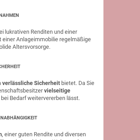
NAHMEN
i lukrativen Renditen und einer
mit einer Anlageimmobilie regelmäßige
lide Altersvorsorge.
CHERHEIT
n
verlässliche Sicherheit
bietet. Da Sie
genschaftsbesitzer
vielseitige
h bei Bedarf weitervererben lässt.
 UNABHÄNGIGKEIT
n
, einer guten Rendite und diversen