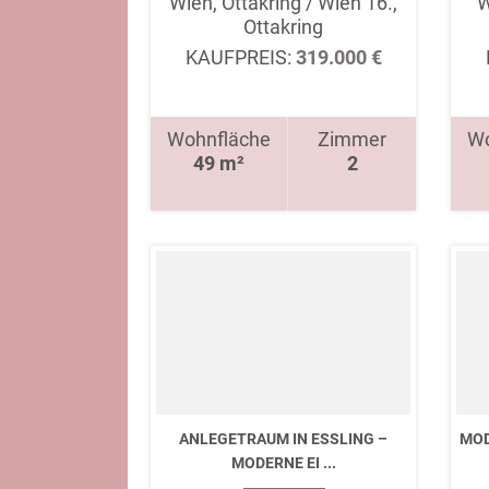
Wien, Ottakring / Wien 16.,
W
Ottakring
KAUFPREIS:
319.000 €
Wohnfläche
Zimmer
Wo
49 m²
2
ANLEGETRAUM IN ESSLING –
MOD
MODERNE EI ...