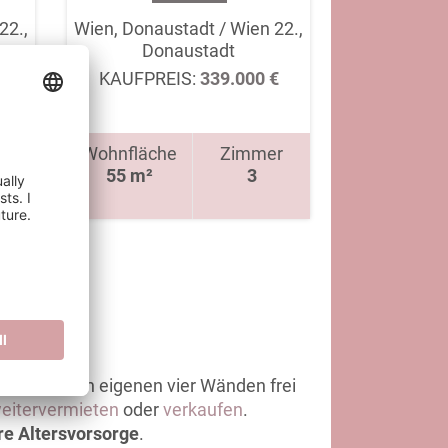
22.,
Wien, Donaustadt / Wien 22.,
Donaustadt
€
KAUFPREIS:
339.000 €
r
Wohnfläche
Zimmer
55 m²
3
PHÄRE
ich in Ihren eigenen vier Wänden frei
eitervermieten
oder
verkaufen
.
re Altersvorsorge
.