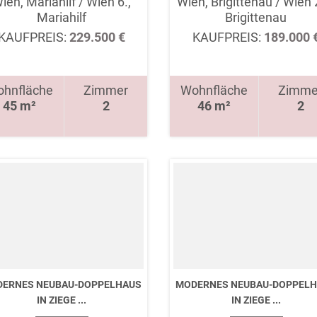
ien, Mariahilf / Wien 6.,
Wien, Brigittenau / Wien 
Mariahilf
Brigittenau
KAUFPREIS:
229.500 €
KAUFPREIS:
189.000 
hnfläche
Zimmer
Wohnfläche
Zimme
45 m²
2
46 m²
2
ERNES NEUBAU-DOPPELHAUS
MODERNES NEUBAU-DOPPEL
IN ZIEGE ...
IN ZIEGE ...