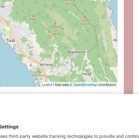
Leaflet
| Map data ©
OpenStreetMap
contributors
ERESSANTE IMMOBILIEN