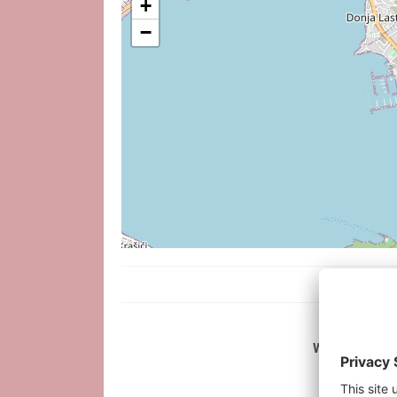
+
−
WEITERE INT