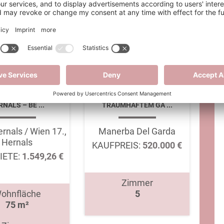
-NEUBAU IN WIEN-
ZWEIFAMILIENHAUS MIT
NALS – BE ...
TRAUMHAFTEM GA ...
rnals / Wien 17.,
Manerba Del Garda
Hernals
KAUFPREIS:
520.000 €
IETE:
1.549,26 €
Zimmer
ohnfläche
5
75 m²