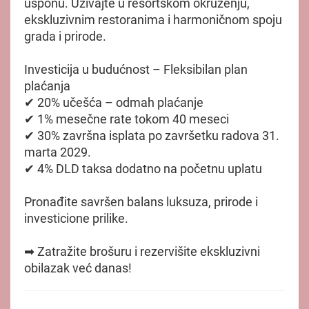
usponu. Uživajte u resortskom okruženju,
ekskluzivnim restoranima i harmoničnom spoju
grada i prirode.
Investicija u budućnost – Fleksibilan plan
plaćanja
✔ 20% učešća – odmah plaćanje
✔ 1% mesečne rate tokom 40 meseci
✔ 30% završna isplata po završetku radova 31.
marta 2029.
✔ 4% DLD taksa dodatno na početnu uplatu
Pronađite savršen balans luksuza, prirode i
investicione prilike.
➡ Zatražite brošuru i rezervišite ekskluzivni
obilazak već danas!