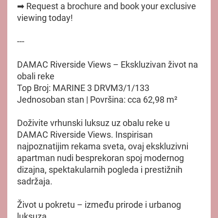
➡ Request a brochure and book your exclusive
viewing today!
---
DAMAC Riverside Views – Ekskluzivan život na
obali reke
Top Broj: MARINE 3 DRVM3/1/133
Jednosoban stan | Površina: cca 62,98 m²
Doživite vrhunski luksuz uz obalu reke u
DAMAC Riverside Views. Inspirisan
najpoznatijim rekama sveta, ovaj ekskluzivni
apartman nudi besprekoran spoj modernog
dizajna, spektakularnih pogleda i prestižnih
sadržaja.
Život u pokretu – između prirode i urbanog
luksuza