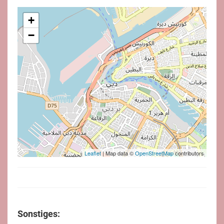
+
−
Leaflet
| Map data ©
OpenStreetMap
contributors
Sonstiges: