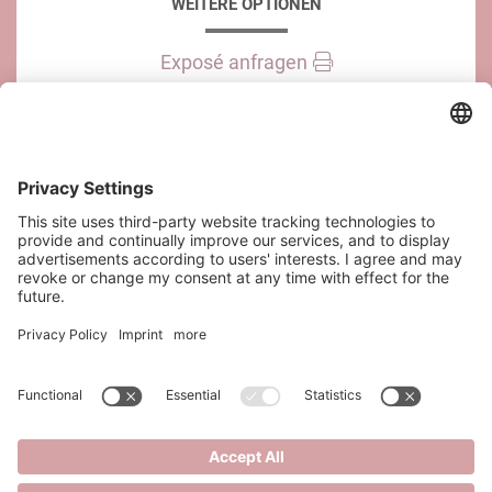
WEITERE OPTIONEN
Exposé anfragen
Immobilie teilen
KONTAKT
SAQURA Immobilien GmbH
Riesgasse 3/14
1030 Wien
office@saqura.at
+43 6644545920
+43 667 7639102
Kontakt
Impressum
Datenschutz
Datenschutzeinstellungen