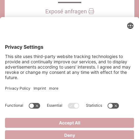
Exposé anfragen
Immobilie teilen
KONTAKT
SAQURA Immobilien GmbH
Riesgasse 3/14
1030 Wien
office@saqura.at
+43 6644545920
+43 667 7639102
Kontakt
Impressum
Datenschutz
Datenschutzeinstellungen
SAQURA IMMOBILIEN GMBH - COPYRIGHT 2026