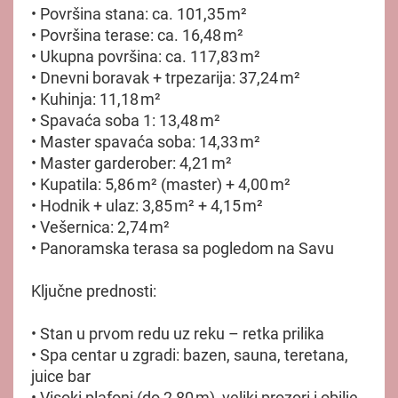
• Površina stana: ca. 101,35 m²
• Površina terase: ca. 16,48 m²
• Ukupna površina: ca. 117,83 m²
• Dnevni boravak + trpezarija: 37,24 m²
• Kuhinja: 11,18 m²
• Spavaća soba 1: 13,48 m²
• Master spavaća soba: 14,33 m²
• Master garderober: 4,21 m²
• Kupatila: 5,86 m² (master) + 4,00 m²
• Hodnik + ulaz: 3,85 m² + 4,15 m²
• Vešernica: 2,74 m²
• Panoramska terasa sa pogledom na Savu
Ključne prednosti:
• Stan u prvom redu uz reku – retka prilika
• Spa centar u zgradi: bazen, sauna, teretana,
juice bar
• Visoki plafoni (do 2,80 m), veliki prozori i obilje