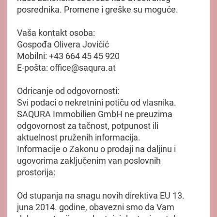
posrednika. Promene i greške su moguće.
Vaša kontakt osoba:
Gospođa Olivera Jovičić
Mobilni: +43 664 45 45 920
E-pošta: office@saqura.at
Odricanje od odgovornosti:
Svi podaci o nekretnini potiču od vlasnika.
SAQURA Immobilien GmbH ne preuzima
odgovornost za tačnost, potpunost ili
aktuelnost pruženih informacija.
Informacije o Zakonu o prodaji na daljinu i
ugovorima zaključenim van poslovnih
prostorija:
Od stupanja na snagu novih direktiva EU 13.
juna 2014. godine, obavezni smo da Vam