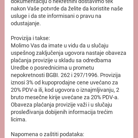
dokumentaciju o nekretnini dostavimo tek
nakon Vaše potvrde da želite da koristite naše
usluge i da ste informisani o pravu na
odustajanje.
Provizija i takse:
Molimo Vas da imate u vidu da u slučaju
uspešnog zaključenja ugovora nastaje obaveza
plaćanja provizije u skladu sa odredbama
Uredbe o posrednicima u prometu
nepokretnosti BGBI. 262 i 297/1996. Provizija
iznosi 3% od kupoprodajne cene uvećano za
20% PDV-a ili, kod ugovora o iznajmljivanju, 2
bruto mesečne kirije uvećane za 20% PDV-a.
Obaveza plaćanja provizije važi i u slučaju
prosleđivanja dobijenih informacija trećim
licima.
Napomena o zaštiti podataka: