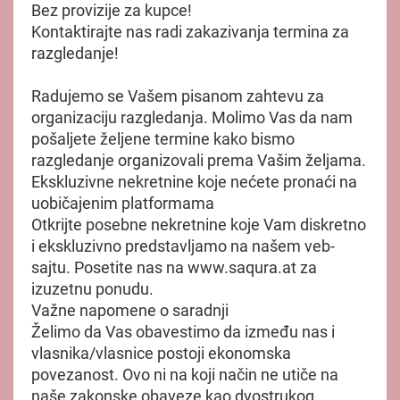
Bez provizije za kupce!
Kontaktirajte nas radi zakazivanja termina za
razgledanje!
Radujemo se Vašem pisanom zahtevu za
organizaciju razgledanja. Molimo Vas da nam
pošaljete željene termine kako bismo
razgledanje organizovali prema Vašim željama.
Ekskluzivne nekretnine koje nećete pronaći na
uobičajenim platformama
Otkrijte posebne nekretnine koje Vam diskretno
i ekskluzivno predstavljamo na našem veb-
sajtu. Posetite nas na www.saqura.at za
izuzetnu ponudu.
Važne napomene o saradnji
Želimo da Vas obavestimo da između nas i
vlasnika/vlasnice postoji ekonomska
povezanost. Ovo ni na koji način ne utiče na
naše zakonske obaveze kao dvostrukog