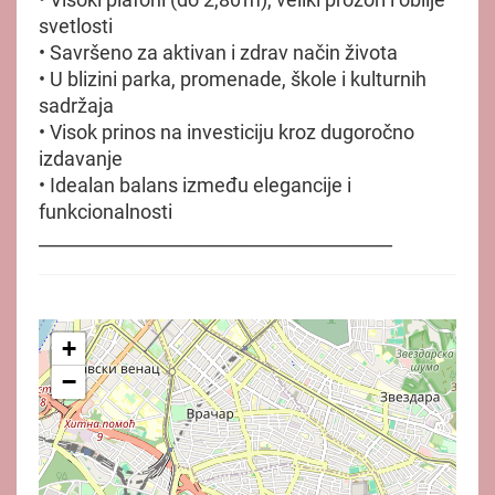
svetlosti
• Savršeno za aktivan i zdrav način života
• U blizini parka, promenade, škole i kulturnih
sadržaja
• Visok prinos na investiciju kroz dugoročno
izdavanje
• Idealan balans između elegancije i
funkcionalnosti
________________________________________
+
−