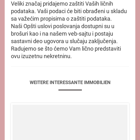
Veliki značaj pridajemo zaštiti Vaših ličnih
podataka. Vaši podaci će biti obrađeni u skladu
sa važećim propisima o zaštiti podataka.
Naši Opšti uslovi poslovanja dostupni su u
brošuri kao i na našem veb-sajtu i postaju
sastavni deo ugovora u slučaju zaključenja.
Radujemo se što ćemo Vam lično predstaviti
ovu izuzetnu nekretninu.
WEITERE INTERESSANTE IMMOBILIEN