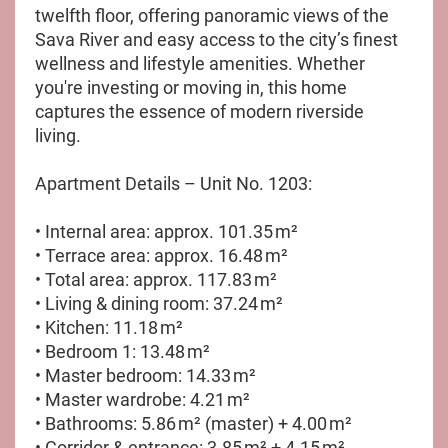
twelfth floor, offering panoramic views of the
Sava River and easy access to the city’s finest
wellness and lifestyle amenities. Whether
you're investing or moving in, this home
captures the essence of modern riverside
living.
Apartment Details – Unit No. 1203:
• Internal area: approx. 101.35 m²
• Terrace area: approx. 16.48 m²
• Total area: approx. 117.83 m²
• Living & dining room: 37.24 m²
• Kitchen: 11.18 m²
• Bedroom 1: 13.48 m²
• Master bedroom: 14.33 m²
• Master wardrobe: 4.21 m²
• Bathrooms: 5.86 m² (master) + 4.00 m²
• Corridor & entrance: 3.85 m² + 4.15 m²