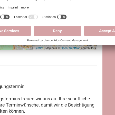
Leaflet
| Map data ©
OpenStreetMap
contributors
igungstermin
stermins freuen wir uns auf Ihre schriftliche
hre Terminwünsche, damit wir die Besichtigung
lten können.