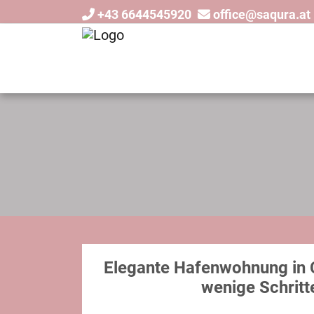
+43 6644545920
office@saqura.at
Elegante Hafenwohnung in C
wenige Schritt