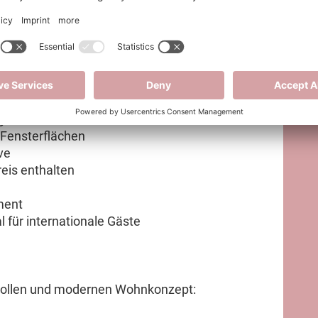
hioggia
ntfernt
d Meer
gen Materialien
 Fensterflächen
ve
eis enthalten
tment
 für internationale Gäste
vollen und modernen Wohnkonzept: