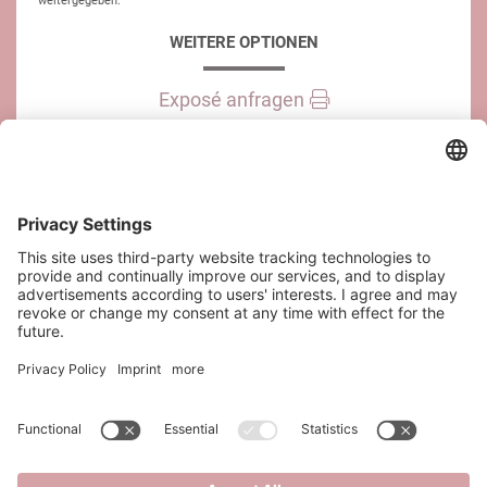
weitergegeben.
WEITERE OPTIONEN
Exposé anfragen
Immobilie teilen
KONTAKT
SAQURA Immobilien GmbH
Riesgasse 3/14
1030 Wien
office@saqura.at
+43 6644545920
+43 667 7639102