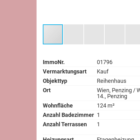
ImmoNr.
01796
Vermarktungsart
Kauf
Objekttyp
Reihenhaus
Ort
Wien, Penzing / 
14., Penzing
Wohnfläche
124 m²
Anzahl Badezimmer
1
Anzahl Terrassen
1
Heizungsart
Etagenheizung