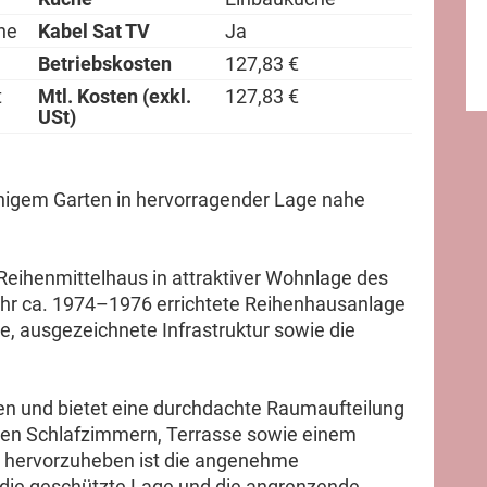
ne
Kabel Sat TV
Ja
Betriebskosten
127,83 €
t
Mtl. Kosten (exkl.
127,83 €
USt)
igem Garten in hervorragender Lage nahe
Reihenmittelhaus in attraktiver Wohnlage des
ahr ca. 1974–1976 errichtete Reihenhausanlage
, ausgezeichnete Infrastruktur sowie die
nen und bietet eine durchdachte Raumaufteilung
en Schlafzimmern, Terrasse sowie einem
s hervorzuheben ist die angenehme
 die geschützte Lage und die angrenzende