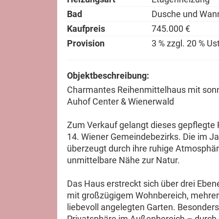
Bad
Dusche und Wan
Kaufpreis
745.000 €
Provision
3 % zzgl. 20 % Us
Objektbeschreibung:
Charmantes Reihenmittelhaus mit sonn
Auhof Center & Wienerwald
Zum Verkauf gelangt dieses gepflegte 
14. Wiener Gemeindebezirks. Die im J
überzeugt durch ihre ruhige Atmosphäre
unmittelbare Nähe zur Natur.
Das Haus erstreckt sich über drei Ebe
mit großzügigem Wohnbereich, mehrer
liebevoll angelegten Garten. Besonder
Privatsphäre im Außenbereich – durch