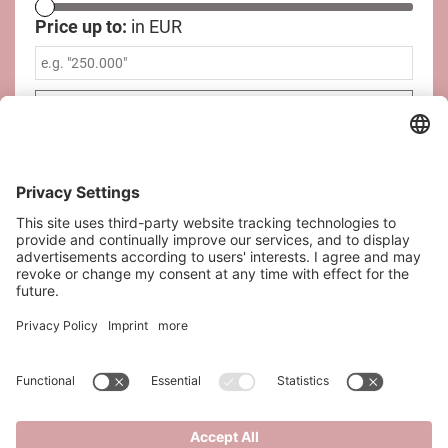
Price up to:
in EUR
CONTACT
SAQURA Immobilien GmbH
Riesgasse 3/14
1030 Vienna
office@saqura.at
+43 6644545920
+43 667 7639102
Contact
Imprint
Privacy Policy
Datenschutzeinstellungen